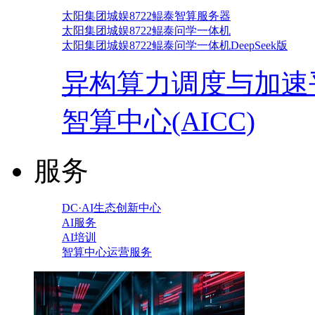
太阳集团城娱8722鲲泰智算服务器
太阳集团城娱8722鲲泰问学一体机
太阳集团城娱8722鲲泰问学一体机DeepSeek版
异构算力调度与加速
智算中心(AICC)
服务
DC·AI生态创新中心
AI服务
AI培训
智算中心运营服务