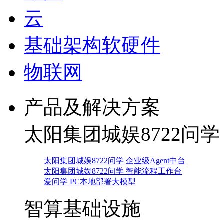
云
基础架构软硬件
物联网
产品及解决方案
太阳集团城娱8722问学
太阳集团城娱8722问学 企业级Agent中台
太阳集团城娱8722问学 智能流程工作台
爱问学 PC本地部署大模型
智算基础设施