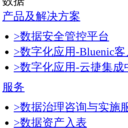
数据
产品及解决方案
>数据安全管控平台
>数字化应用-Blueni
>数字化应用-云捷集成
服务
>数据治理咨询与实施
>数据资产入表