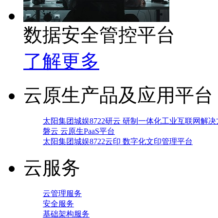
数据安全管控平台
了解更多
云原生产品及应用平台
太阳集团城娱8722研云 研制一体化工业互联网解决
磐云 云原生PaaS平台
太阳集团城娱8722云印 数字化文印管理平台
云服务
云管理服务
安全服务
基础架构服务