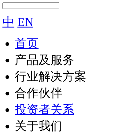
中
EN
首页
产品及服务
行业解决方案
合作伙伴
投资者关系
关于我们