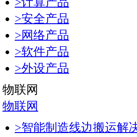
>计算产品
>安全产品
>网络产品
>软件产品
>外设产品
物联网
物联网
>智能制造线边搬运解