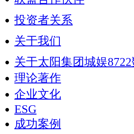
投资者关系
关于我们
关于太阳集团城娱872
理论著作
企业文化
ESG
成功案例